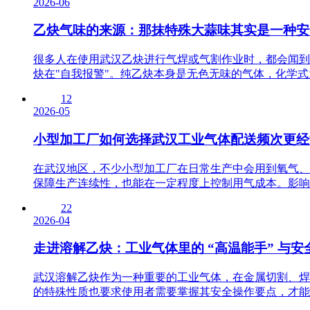
2026-06
乙炔气味的来源：那抹特殊大蒜味其实是一种安
很多人在使用武汉乙炔进行气焊或气割作业时，都会闻到
炔在"自我报警"。纯乙炔本身是无色无味的气体，化学式为C
12
2026-05
小型加工厂如何选择武汉工业气体配送频次更经
在武汉地区，不少小型加工厂在日常生产中会用到氧气、
保障生产连续性，也能在一定程度上控制用气成本。影响配
22
2026-04
走进溶解乙炔：工业气体里的 “高温能手” 与安
武汉溶解乙炔作为一种重要的工业气体，在金属切割、焊
的特殊性质也要求使用者需要掌握其安全操作要点，才能确