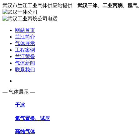
武汉市兰江工业气体供应站提供：
武汉干冰
、
工业丙烷
、
氩气
网站首页
兰江简介
气体展示
工程案例
兰江荣誉
气体新闻
联系我们
— 气体展示 —
干冰
氮气置换、试压
高纯气体