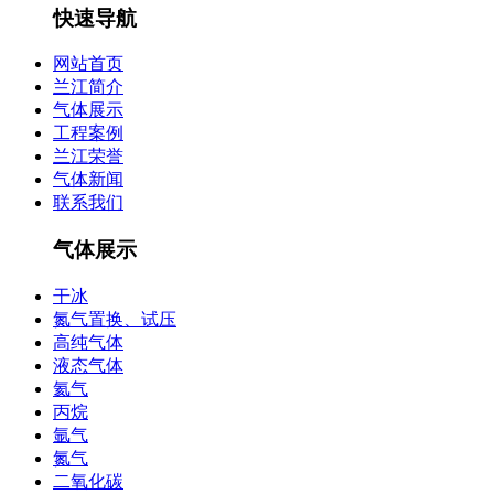
快速导航
网站首页
兰江简介
气体展示
工程案例
兰江荣誉
气体新闻
联系我们
气体展示
干冰
氮气置换、试压
高纯气体
液态气体
氦气
丙烷
氩气
氮气
二氧化碳