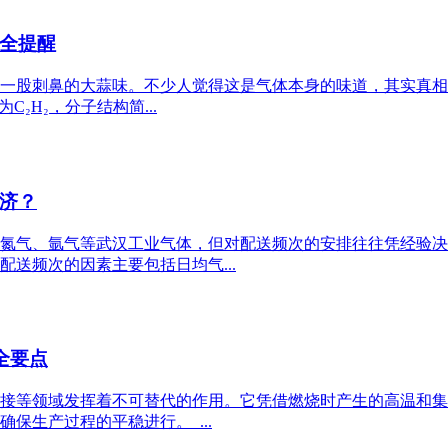
全提醒
一股刺鼻的大蒜味。不少人觉得这是气体本身的味道，其实真相
₂H₂，分子结构简...
济？
氮气、氩气等武汉工业气体，但对配送频次的安排往往凭经验决
送频次的因素主要包括日均气...
全要点
接等领域发挥着不可替代的作用。它凭借燃烧时产生的高温和集
保生产过程的平稳进行。 ...