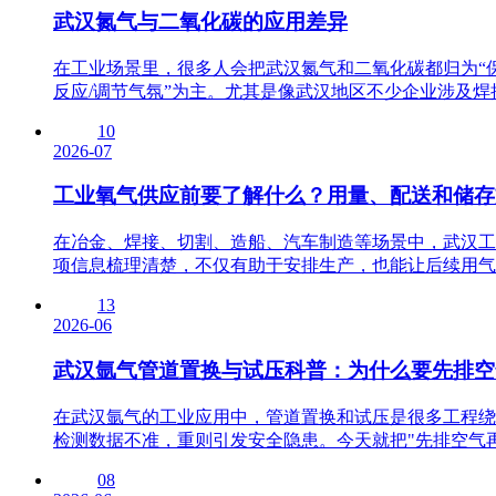
武汉氮气与二氧化碳的应用差异
在工业场景里，很多人会把武汉氮气和二氧化碳都归为“
反应/调节气氛”为主。尤其是像武汉地区不少企业涉及焊接
10
2026-07
工业氧气供应前要了解什么？用量、配送和储存
在冶金、焊接、切割、造船、汽车制造等场景中，武汉工
项信息梳理清楚，不仅有助于安排生产，也能让后续用气衔
13
2026-06
武汉氩气管道置换与试压科普：为什么要先排空
在武汉氩气的工业应用中，管道置换和试压是很多工程绕
检测数据不准，重则引发安全隐患。今天就把"先排空气再置
08