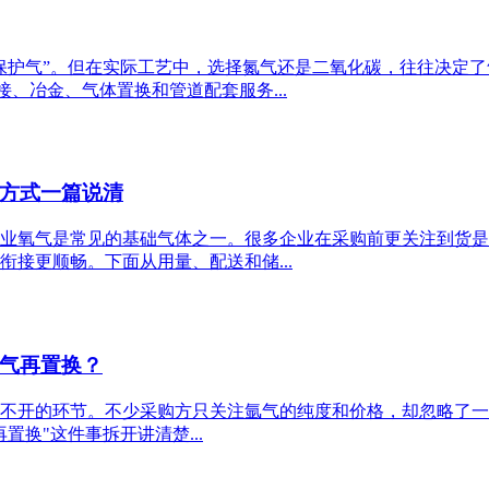
保护气”。但在实际工艺中，选择氮气还是二氧化碳，往往决定了
、冶金、气体置换和管道配套服务...
方式一篇说清
业氧气是常见的基础气体之一。很多企业在采购前更关注到货是
接更顺畅。下面从用量、配送和储...
气再置换？
不开的环节。不少采购方只关注氩气的纯度和价格，却忽略了一
换"这件事拆开讲清楚...