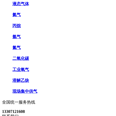
液态气体
氦气
丙烷
氩气
氮气
二氧化碳
工业氧气
溶解乙炔
现场集中供气
全国统一服务热线
13307121608