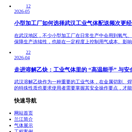
12
2026-05
小型加工厂如何选择武汉工业气体配送频次更经
在武汉地区，不少小型加工厂在日常生产中会用到氧气、
保障生产连续性，也能在一定程度上控制用气成本。影响配
22
2026-04
走进溶解乙炔：工业气体里的 “高温能手” 与安
武汉溶解乙炔作为一种重要的工业气体，在金属切割、焊
的特殊性质也要求使用者需要掌握其安全操作要点，才能确
快速导航
网站首页
兰江简介
气体展示
工程案例