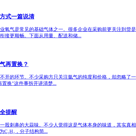
方式一篇说清
业氧气是常见的基础气体之一。很多企业在采购前更关注到货是
接更顺畅。下面从用量、配送和储...
气再置换？
不开的环节。不少采购方只关注氩气的纯度和价格，却忽略了一
换"这件事拆开讲清楚...
全提醒
一股刺鼻的大蒜味。不少人觉得这是气体本身的味道，其实真相
₂H₂，分子结构简...