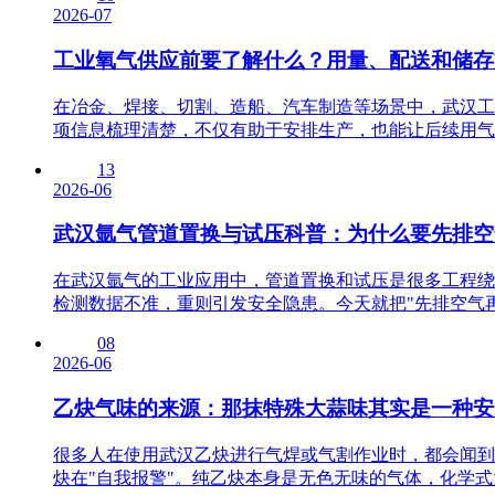
2026-07
工业氧气供应前要了解什么？用量、配送和储存
在冶金、焊接、切割、造船、汽车制造等场景中，武汉工
项信息梳理清楚，不仅有助于安排生产，也能让后续用气衔
13
2026-06
武汉氩气管道置换与试压科普：为什么要先排空
在武汉氩气的工业应用中，管道置换和试压是很多工程绕
检测数据不准，重则引发安全隐患。今天就把"先排空气再置
08
2026-06
乙炔气味的来源：那抹特殊大蒜味其实是一种安
很多人在使用武汉乙炔进行气焊或气割作业时，都会闻到
炔在"自我报警"。纯乙炔本身是无色无味的气体，化学式为C