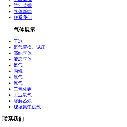
兰江荣誉
气体新闻
联系我们
气体展示
干冰
氮气置换、试压
高纯气体
液态气体
氦气
丙烷
氩气
氮气
二氧化碳
工业氧气
溶解乙炔
现场集中供气
联系我们