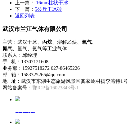
上一篇：
16mm柱状干冰
下一篇：
5公斤干冰砖
返回列表
武汉市兰江气体有限公司
主营：武汉干冰、
丙烷
、溶解乙炔、
氧气
、
氮气
、氩气、氦气等工业气体
联系人：邱经理
手 机：13307121608
业务部：15927518272 027-86465226
邮 箱：1583325265@qq.com
地 址：武汉市东湖生态旅游风景区龚家岭村扬李湾特1号
网站备案号：
鄂ICP备16023843号-1
网站首页
位置导航